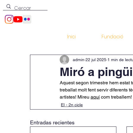
Inici
Fundació
admin
22 jul 2025
1 min de lect
Miró a pingü
Aquest segon trimestre hem estat tr
treballat molt fent servir diferents 
artistes! Mireu 
aquí
 com treballem!
EI - 2n cicle
Entradas recientes