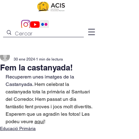
admin
30 ene 2024
1 min de lectura
Fem la castanyada!
Recuperem unes imatges de la 
Castanyada. 
Hem celebrat la 
castanyada tota la primària al Santuari 
del Corredor. Hem passat un dia 
fantàstic fent proves i jocs molt divertits. 
Esperem que us agradin les fotos! Les 
podeu veure 
aquí
!
Educació Primària