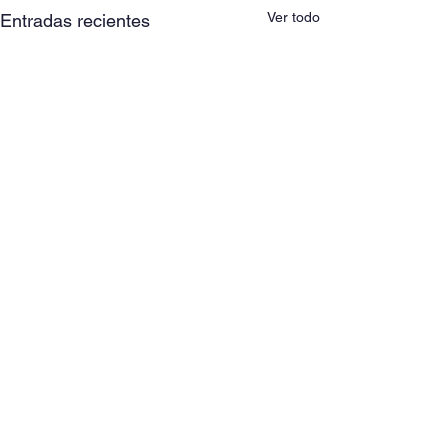
Ver todo
Entradas recientes
Comentarios
Alumnat partici