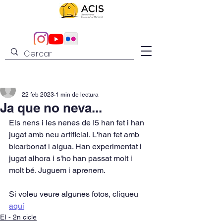
admin
22 feb 2023
1 min de lectura
Ja que no neva...
Els nens i les nenes de I5 han fet i han 
jugat amb neu artificial. L'han fet amb 
bicarbonat i aigua. Han experimentat i 
jugat alhora i s'ho han passat molt i 
molt bé. Juguem i aprenem.
Si voleu veure algunes fotos, cliqueu 
aquí
EI - 2n cicle