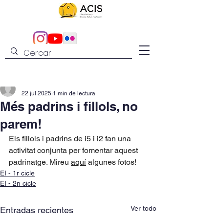
admin
22 jul 2025
1 min de lectura
Més padrins i fillols, no
parem!
Els fillols i padrins de i5 i i2 fan una 
activitat conjunta per fomentar aquest 
padrinatge. Mireu 
aquí
 algunes fotos!
EI - 1r cicle
EI - 2n cicle
Ver todo
Entradas recientes